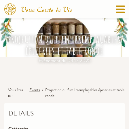
PROJECTION DU FILM IRREMPLAÇABLES
ÉPICERIES ET TABLE RONDE
Événement du
03.12.2025
Vous êtes
Events
Projection du film Irremplaçables épiceries et table
ici
ronde
DETAILS
Catégorie