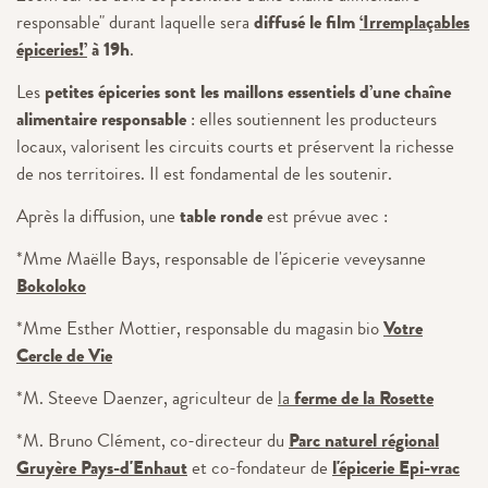
responsable" durant laquelle sera
diffusé le film
‘Irremplaçables
épiceries!’
à 19h
.
Les
petites épiceries sont les maillons essentiels d’une chaîne
alimentaire responsable
: elles soutiennent les producteurs
locaux, valorisent les circuits courts et préservent la richesse
de nos territoires. Il est fondamental de les soutenir.
Après la diffusion, une
table ronde
est prévue avec :
*Mme Maëlle Bays, responsable de l'épicerie veveysanne
Bokoloko
*Mme Esther Mottier, responsable du magasin bio
Votre
Cercle de Vie
*M. Steeve Daenzer, agriculteur de
la
ferme de la Rosette
*M. Bruno Clément, co-directeur du
Parc naturel régional
Gruyère Pays-d'Enhaut
et co-fondateur de
l'épicerie Epi-vrac