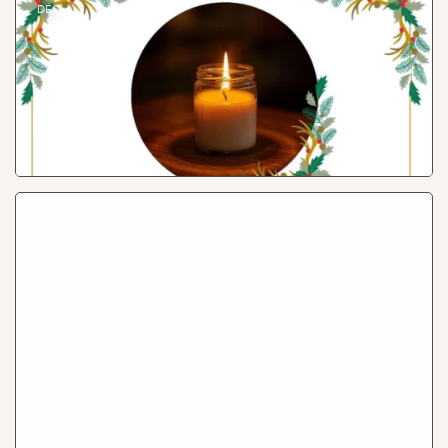
DÉC.
Mercredi 3 décembre, faites parler votre créativité en
créant votre bougie, entre pot de yogurts réutilisés et cire
d’olivier à base de ‘déchets’ végétaux recyclés par
NaturundGut.
Lire
Events