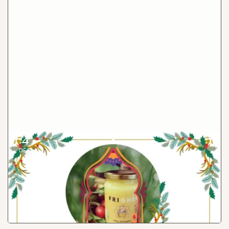
4
Ayurveda et culture alpestre, pour une santé d'or
DÉC.
Jeudi 4 décembre, venez découvrir le ghee, beurre clarifié
sans lactose et caséine, et ses bienfaits pour la santé - avec
Frighee, une entreprise artisanale fribourgeoise.
Lire