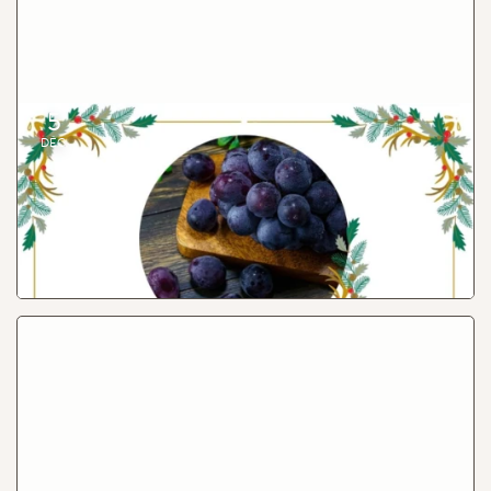
5
Un voyage à chaque gorgée...au ceur du terroir
DÉC.
Vendredi 5 décembre, le vin sera à l’honneur grâce au
Domaine La Colombe et sa culture biodynamique de la
vigne, pour des vignobles robustes - avec Laura Paccot.
Lire
Events