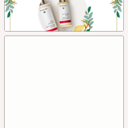
Dr.Hauschka et réservez une séance de maquillage de
30mn.
Lire
Events