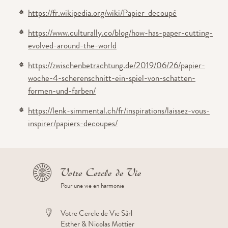
https://fr.wikipedia.org/wiki/Papier_decoup
é
https://www.culturally.co/blog/how-has-paper-cutting-
evolved-around-the-world
https://zwischenbetrachtung.de/2019/06/26/papier-
woche-4-scherenschnitt-ein-spiel-von-schatten-
formen-und-farben/
https://lenk-simmental.ch/fr/inspirations/laissez-vous-
inspirer/papiers-decoupes/
Pour une vie en harmonie
Votre Cercle de Vie Sàrl
Esther & Nicolas Mottier