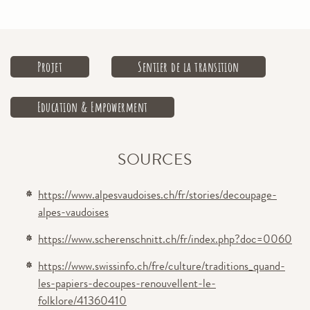
Projet
Sentier de la transition
Education & Empowerment
SOURCES
https://www.alpesvaudoises.ch/fr/stories/decoupage-
alpes-vaudoises
https://www.scherenschnitt.ch/fr/index.php?doc=0060
https://www.swissinfo.ch/fre/culture/traditions_quand-
les-papiers-decoupes-renouvellent-le-
folklore/41360410